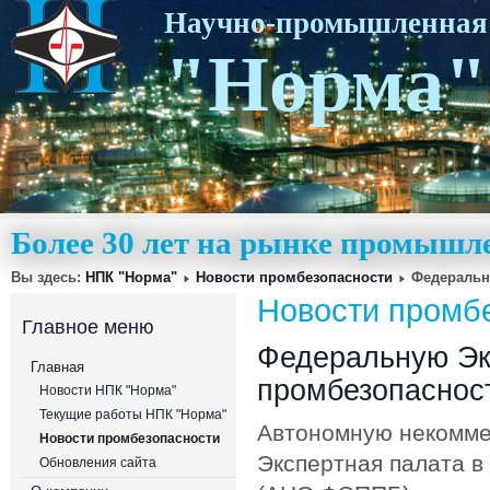
Научно-промышленная
"Норма"
Более 30 лет на рынке промышл
Вы здесь:
НПК "Норма"
Новости промбезопасности
Федеральн
Новости промб
Главное меню
Федеральную Эк
Главная
промбезопасност
Новости НПК "Норма"
Текущие работы НПК "Норма"
Автономную некомме
Новости промбезопасности
Экспертная палата 
Обновления сайта