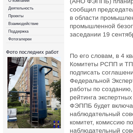
(АНО ФЭППБ) планиру
О компании
Деятельность
сообщил председател
Проекты
в области промышле
Взаимодействие
промышленной безоп
Поддержка
заседании 19 сентяб
Фотогалереи
Фото последних работ
По его словам, в 4 к
Комитеты РСПП и ТП
подписать соглашени
Федеральной Эксперт
работы по созданию
рейтинга экспертных
ФЭППБ будет включа
наблюдательный сове
комитет, комиссию п
наблюдательный совет