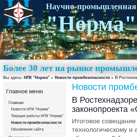
Научно-промышленная
"Норма"
Более 30 лет на рынке промышл
Вы здесь:
НПК "Норма"
Новости промбезопасности
В Ростехн
Новости промб
Главное меню
В Ростехнадзоре
Главная
законопроекта 
Новости НПК "Норма"
Текущие работы НПК "Норма"
Итоговое совещание 
Новости промбезопасности
технологическому и 
Обновления сайта