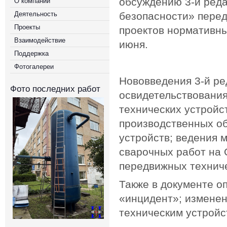
обсуждению 3-й ред
О компании
Деятельность
безопасности» перед
Проекты
проектов нормативны
Взаимодействие
июня.
Поддержка
Фотогалереи
Нововведения 3-й ре
Фото последних работ
освидетельствования
технических устройс
производственных об
устройств; ведения 
сварочных работ на 
передвижных техниче
Также в документе о
«инцидент»; измене
техническим устройс