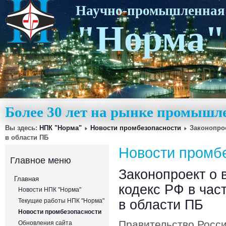
Научно-промышленная
"Норма"
Более 30 лет на рынке промышл
Вы здесь:
НПК "Норма"
Новости промбезопасности
Законопрое
в области ПБ
Новости промб
Главное меню
Законопроект о 
Главная
кодекс РФ в час
Новости НПК "Норма"
в области ПБ
Текущие работы НПК "Норма"
Новости промбезопасности
Правительство Росси
Обновления сайта