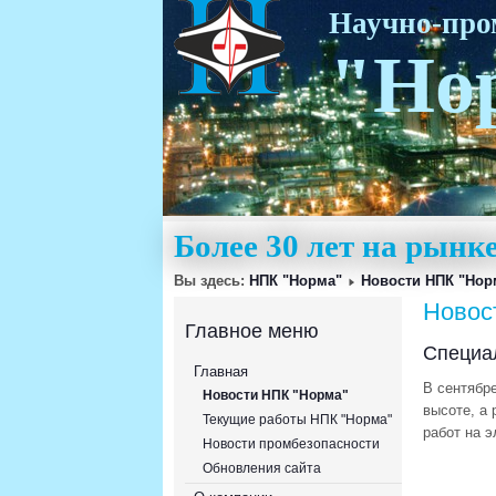
Научно-пр
"Но
Более 30 лет на рын
Вы здесь:
НПК "Норма"
Новости НПК "Нор
Новос
Главное меню
Специа
Главная
В сентябр
Новости НПК "Норма"
высоте, а 
Текущие работы НПК "Норма"
работ на э
Новости промбезопасности
Обновления сайта