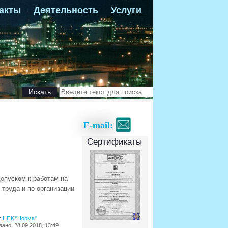
акты
Деятельность
Услуги
Искать
E-mail:
Сертификаты
опуском к работам на
 труда и по организации
:
НПК "Норма"
ано: 28.09.2018, 13:49