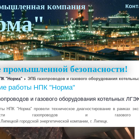
омышленная компания
Конт
рма"
ке промышленной безопасности!
ПК "Норма"
ЭПБ газопроводов и газового оборудования котельны
ие работы НПК "Норма"
опроводов и газового оборудования котельных ЛГЭ
ты НПК "Норма" провели техническое диагностирование в рамках эк
пасности газопроводов и газового о
Липецкой городской энергетической компании, г. Липецк.