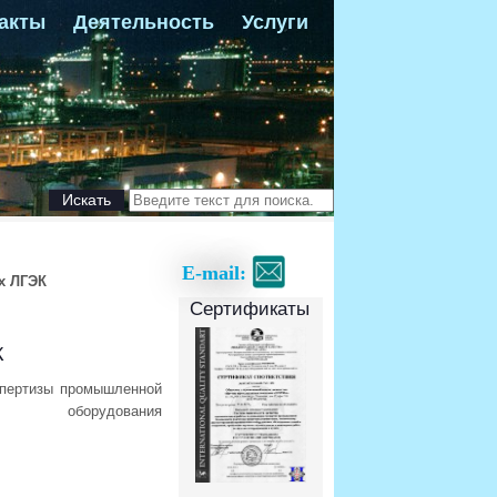
акты
Деятельность
Услуги
Искать
E-mail:
х ЛГЭК
Сертификаты
К
спертизы промышленной
борудования