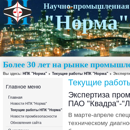
Научно-промышленная
"Норма"
Более 30 лет на рынке промышл
Вы здесь:
НПК "Норма"
Текущие работы НПК "Норма"
Эксперти
Текущие работ
Главное меню
Экспертиза про
Главная
ПАО "Квадра"-"Л
Новости НПК "Норма"
Текущие работы НПК "Норма"
В марте-апреле спец
Новости промбезопасности
техническому диагн
Обновления сайта