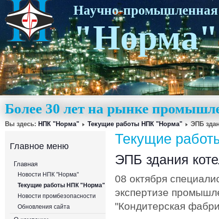
Научно-промышленная
"Норма"
Более 30 лет на рынке промышл
Вы здесь:
НПК "Норма"
Текущие работы НПК "Норма"
ЭПБ зда
Текущие работ
Главное меню
ЭПБ здания кот
Главная
Новости НПК "Норма"
08 октября специали
Текущие работы НПК "Норма"
экспертизе промышл
Новости промбезопасности
"Кондитерская фабрик
Обновления сайта