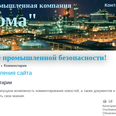
омышленная компания
Конт
рма"
ке промышленной безопасности!
Комментарии
ления сайта
тарии
запущена возможность комментирования новостей, а также документов и
ть свои мнения.
Категория
Опубликов
Обновлено