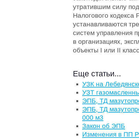
утратившим силу подп
Налогового кодекса
устанавливаются тр
систем управления 
в организациях, экс
объекты I или II клас
Еще статьи...
УЗК на Лебедянс
УЗТ газомасленны
ЭПБ, ТД мазутопр
ЭПБ, ТД мазутопр
000 м3
Закон об ЭПБ
Изменения в ПП 