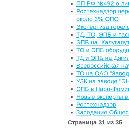
ПП РФ №492 о ли
Ростехнадзор пер
около 3% ОПО
Экспертиза горел
ТД, ТО, ЭПБ и па
ЭПБ на "Калугапу
ТО и ЭПБ оборудо
ТД и ЭПБ на Дяги
Всероссийская на
ТО на ОАО "Зав
УЗК на заводе "Э
ЭПБ в Наро-Фоми
Новые эксперты в
Ростехнадзор
Заседание Общест
Страница 31 из 35