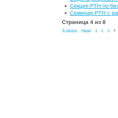
Секция РТН по бе
Семинар РТН с ра
Страница 4 из 8
В начало
Назад
1
2
3
4