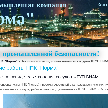
омышленная компания
Конт
рма"
ке промышленной безопасности!
ПК "Норма"
Техническое освидетельствование сосудов ФГУП ВИА
ие работы НПК "Норма"
еское освидетельствование сосудов ФГУП ВИАМ
а специалисты НПК "Норма" провели очередной этап расширенного техни
ьствования сосудов, работающих под давлением на ФГУП ВИАМ, г. Моск