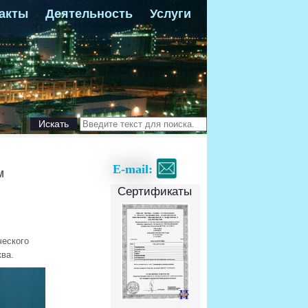
акты
Деятельность
Услуги
Искать
E-mail:
М
Сертификаты
ческого
ва.