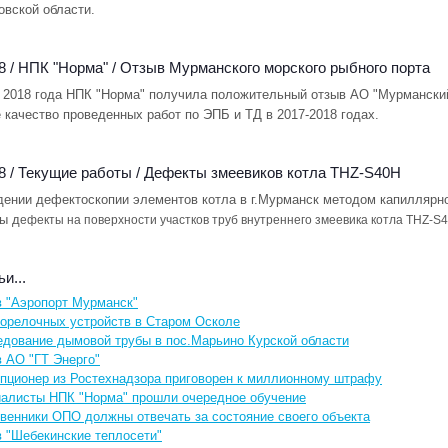
овской области.
8 /
НПК "Норма"
/
Отзыв Мурманского морского рыбного порта
я 2018 года НПК "Норма" получила положительный отзыв АО "Мурмански
 качество проведенных работ по ЭПБ и ТД в 2017-2018 годах.
8 /
Текущие работы
/
Дефекты змеевиков котла THZ-S40H
дении дефектоскопии элементов котла в г.Мурманск методом капиллярн
ы д
ефекты на
поверхности участков труб внутреннего змеевика
котла ТНZ-S4
и...
 "Аэропорт Мурманск"
орелочных устройств в Старом Осколе
дование дымовой трубы в пос.Марьино Курской области
 АО "ГТ Энерго"
пционер из Ростехнадзора приговорен к миллионному штрафу
алисты НПК "Норма" прошли очередное обучение
венники ОПО должны отвечать за состояние своего объекта
 "Шебекинские теплосети"