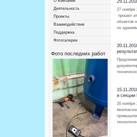
О компании
29.11.201
Деятельность
27 ноября
прошел ат
Проекты
объектов 
Взаимодействие
по здания
Поддержка
Фотогалереи
20.11.201
результа
Фото последних работ
Продление
документи
техническ
15.11.201
и секции
20 ноября
безопасно
промышлен
технологи