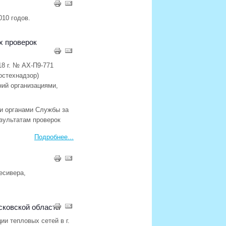
010 годов.
х проверок
8 г. № АХ-П9-771
остехнадзор)
ий организациями,
ми органами Службы за
езультатам проверок
Подробнее...
есивера,
сковской области
и тепловых сетей в г.