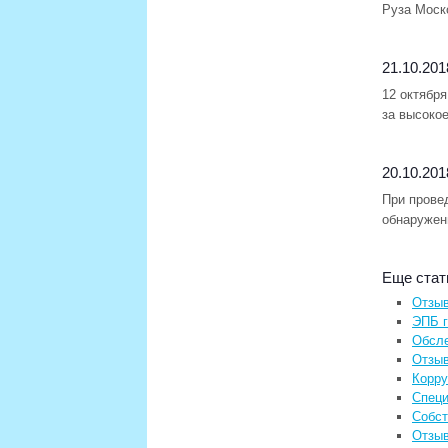
Руза Моск
21.10.201
12 октябр
за высокое
20.10.201
При прове
обнаружен
Еще стать
Отзыв
ЭПБ г
Обсле
Отзыв
Корру
Специ
Собст
Отзыв