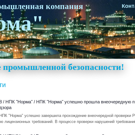
омышленная компания
Конт
рма"
ке промышленной безопасности!
ти
8 /
НПК "Норма"
/
НПК "Норма" успешно прошла внеочередную п
дзора
 НПК "Норма" успешно завершила прохождение внеочередной проверки Р
ю лицензионных требований. В процессе проверки нарушений требовани