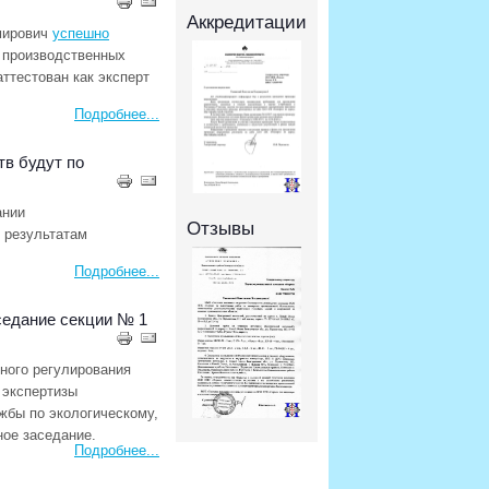
Аккредитации
имирович
успешно
х производственных
ттестован как эксперт
Подробнее...
тв будут по
ании
Отзывы
 результатам
Подробнее...
седание секции № 1
ного регулирования
 экспертизы
жбы по экологическому,
ное заседание.
Подробнее...