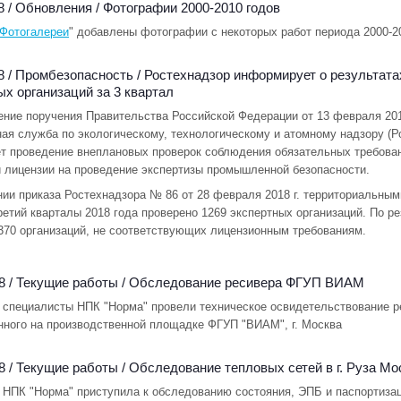
8 /
Обновления
/
Фотографии 2000-2010 годов
Фотогалереи
" добавлены фотографии с некоторых работ периода 2000-2
8 /
Промбезопасность
/
Ростехнадзор информирует о результата
ых организаций за 3 квартал
ение поручения Правительства Российской Федерации от 13 февраля 201
ая служба по экологическому, технологическому и атомному надзору (Р
т проведение внеплановых проверок соблюдения обязательных требован
лицензии на проведение экспертизы промышленной безопасности.
нии приказа Ростехнадзора № 86 от 28 февраля 2018 г. территориальны
ретий кварталы 2018 года проверено 1269 экспертных организаций. По р
370 организаций, не соответствующих лицензионным требованиям.
8 /
Текущие работы
/
Обследование ресивера ФГУП ВИАМ
я специалисты НПК "Норма" провели техническое освидетельствование р
нного на производственной площадке ФГУП "ВИАМ", г. Москва
8 /
Текущие работы
/
Обследование тепловых сетей в г. Руза Мо
 НПК "Норма" приступила к обследованию состояния, ЭПБ и паспортизаци