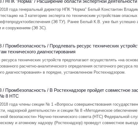
8 /
НПК "Норма"
/
Расширение области экспертной деятельности
 2018 года генеральный директор НПК "Норма" Белый Константин Влад
тестацию на 3 категорию эксперта по техническим устройствам опасны
нефтепродуктообеспечения (Э8 ТУ). Ранее Белый К.В. уже был успешно а
м и сооружениям (Э8 ЗС).
8 /
Промбезопасность
/
Продлевать ресурс технических устройс
там технического диагностирования
 ресурса технических устройств предполагают осуществлять «на основ
рованного расчетно-аналитического определения остаточного ресурса по
ого диагностирования» в порядке, установленном Ростехнадзором.
8 /
Промбезопасность
/
В Ростехнадзоре пройдет совместное за
 № 8 НТС
 2018 года члены секции № 1 «Вопросы совершенствования государствен
сти, надзорной деятельности» и секции № 8 «Методическое обеспечение
ной безопасности» Научно-технического совета (НТС) Федеральной слу
ческому и атомному надзору (Ростехнадзор) проведут совместное выезд